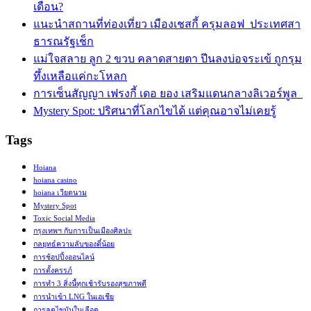
เดือน?
แนะนำสถานที่ท่องเที่ยว เมืองเชสกี้ ครุมลอฟ ประเทศสา
ธารณรัฐเช็ก
แม่ใจสลาย ลูก 2 ขวบ คลาดสายตา ปีนลงบ่อจระเข้ ถูกรุม
ทึ้งเหลือแค่กะโหลก
การเซ็นสัญญา เฟรงกี้ เดอ ยอง เสริมแดนกลางลิเวอร์พูล
Mystery Spot: ปริศนาที่โลกไขได้ แต่คุณอาจไม่เคยรู้
Tags
Hoiana
hoiana casino
hoiana เวียดนาม
Mystery Spot
Toxic Social Media
กรุงเทพฯ กับการเป็นเมืองศิลปะ
กลยุทธ์ความลับของตี๋น้อย
การช้อปปิ้งออนไลน์
การตั้งครรภ์
การทำ 3 สิ่งนี้ทุกเช้ารับรองสุขภาพดี
การนำเข้า LNG ในเอเชีย
การลดไขมันในเลือด