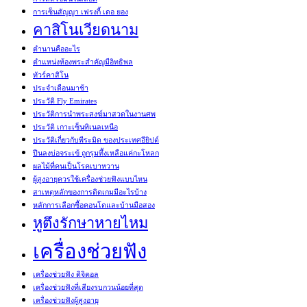
การเซ็นสัญญา เฟรงกี้ เดอ ยอง
คาสิโนเวียดนาม
ตำนานคืออะไร
ตำแหน่งห้องพระสำคัญมีอิทธิพล
ทัวร์คาสิโน
ประจำเดือนมาช้า
ประวัติ Fly Emirates
ประวัติการนำพระสงฆ์มาสวดในงานศพ
ประวัติ เกาะเซ็นทิเนลเหนือ
ประวัติเกี่ยวกับพีระมิด ของประเทศอียิปต์
ปีนลงบ่อจระเข้ ถูกรุมทึ้งเหลือแค่กะโหลก
ผลไม้ที่คนเป็นโรคเบาหวาน
ผู้สูงอายุควรใช้เครื่องช่วยฟังแบบไหน
สาเหตุหลักของการติดเกมมีอะไรบ้าง
หลักการเลือกซื้อคอนโดและบ้านมือสอง
หูตึงรักษาหายไหม
เครื่องช่วยฟัง
เครื่องช่วยฟัง ดิจิตอล
เครื่องช่วยฟังที่เสียงรบกวนน้อยที่สุด
เครื่องช่วยฟังผู้สูงอายุ