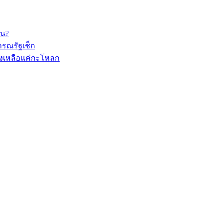
อน?
ารณรัฐเช็ก
ึ้งเหลือแค่กะโหลก