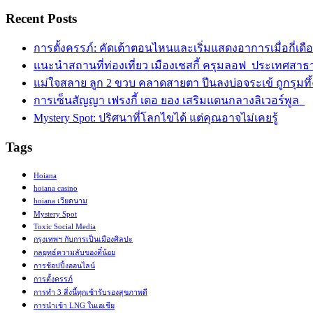
Recent Posts
การตั้งครรภ์: คัดเต้าตอนไหนและเริ่มแสดงอาการเมื่อกี่เดื
แนะนำสถานที่ท่องเที่ยว เมืองเชสกี้ ครุมลอฟ ประเทศสาธ
แม่ใจสลาย ลูก 2 ขวบ คลาดสายตา ปีนลงบ่อจระเข้ ถูกรุมท
การเซ็นสัญญา เฟรงกี้ เดอ ยอง เสริมแดนกลางลิเวอร์พูล
Mystery Spot: ปริศนาที่โลกไขได้ แต่คุณอาจไม่เคยรู้
Tags
Hoiana
hoiana casino
hoiana เวียดนาม
Mystery Spot
Toxic Social Media
กรุงเทพฯ กับการเป็นเมืองศิลปะ
กลยุทธ์ความลับของตี๋น้อย
การช้อปปิ้งออนไลน์
การตั้งครรภ์
การทำ 3 สิ่งนี้ทุกเช้ารับรองสุขภาพดี
การนำเข้า LNG ในเอเชีย