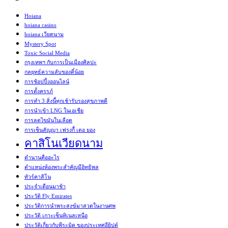
Hoiana
hoiana casino
hoiana เวียดนาม
Mystery Spot
Toxic Social Media
กรุงเทพฯ กับการเป็นเมืองศิลปะ
กลยุทธ์ความลับของตี๋น้อย
การช้อปปิ้งออนไลน์
การตั้งครรภ์
การทำ 3 สิ่งนี้ทุกเช้ารับรองสุขภาพดี
การนำเข้า LNG ในเอเชีย
การลดไขมันในเลือด
การเซ็นสัญญา เฟรงกี้ เดอ ยอง
คาสิโนเวียดนาม
ตำนานคืออะไร
ตำแหน่งห้องพระสำคัญมีอิทธิพล
ทัวร์คาสิโน
ประจำเดือนมาช้า
ประวัติ Fly Emirates
ประวัติการนำพระสงฆ์มาสวดในงานศพ
ประวัติ เกาะเซ็นทิเนลเหนือ
ประวัติเกี่ยวกับพีระมิด ของประเทศอียิปต์